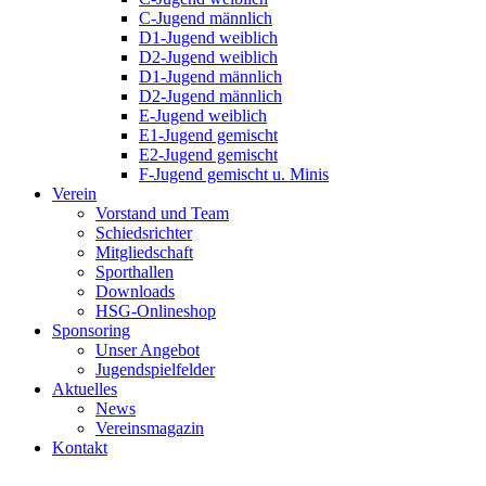
C-Jugend männlich
D1-Jugend weiblich
D2-Jugend weiblich
D1-Jugend männlich
D2-Jugend männlich
E-Jugend weiblich
E1-Jugend gemischt
E2-Jugend gemischt
F-Jugend gemischt u. Minis
Verein
Vorstand und Team
Schiedsrichter
Mitgliedschaft
Sporthallen
Downloads
HSG-Onlineshop
Sponsoring
Unser Angebot
Jugendspielfelder
Aktuelles
News
Vereinsmagazin
Kontakt