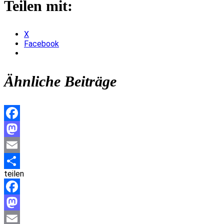
Teilen mit:
X
Facebook
Ähnliche Beiträge
Facebook
Mastodon
Email
teilen
Teilen
Facebook
Mastodon