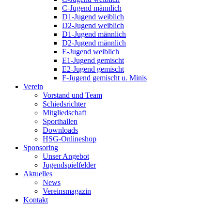
C-Jugend männlich
D1-Jugend weiblich
D2-Jugend weiblich
D1-Jugend männlich
D2-Jugend männlich
E-Jugend weiblich
E1-Jugend gemischt
E2-Jugend gemischt
F-Jugend gemischt u. Minis
Verein
Vorstand und Team
Schiedsrichter
Mitgliedschaft
Sporthallen
Downloads
HSG-Onlineshop
Sponsoring
Unser Angebot
Jugendspielfelder
Aktuelles
News
Vereinsmagazin
Kontakt