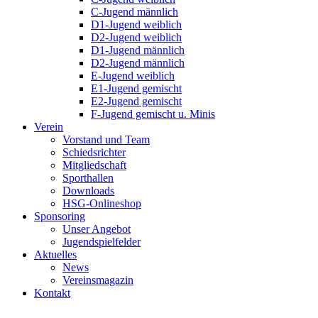
C-Jugend männlich
D1-Jugend weiblich
D2-Jugend weiblich
D1-Jugend männlich
D2-Jugend männlich
E-Jugend weiblich
E1-Jugend gemischt
E2-Jugend gemischt
F-Jugend gemischt u. Minis
Verein
Vorstand und Team
Schiedsrichter
Mitgliedschaft
Sporthallen
Downloads
HSG-Onlineshop
Sponsoring
Unser Angebot
Jugendspielfelder
Aktuelles
News
Vereinsmagazin
Kontakt