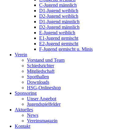
C-Jugend männlich
D1-Jugend weiblich
D2-Jugend weiblich
D1-Jugend männlich
D2-Jugend männlich
E-Jugend weiblich
E1-Jugend gemischt
E2-Jugend gemischt
F-Jugend gemischt u. Minis
Verein
Vorstand und Team
Schiedsrichter
Mitgliedschaft
Sporthallen
Downloads
HSG-Onlineshop
Sponsoring
Unser Angebot
Jugendspielfelder
Aktuelles
News
Vereinsmagazin
Kontakt