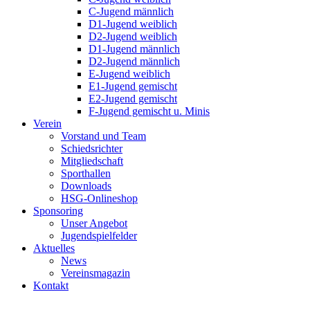
C-Jugend männlich
D1-Jugend weiblich
D2-Jugend weiblich
D1-Jugend männlich
D2-Jugend männlich
E-Jugend weiblich
E1-Jugend gemischt
E2-Jugend gemischt
F-Jugend gemischt u. Minis
Verein
Vorstand und Team
Schiedsrichter
Mitgliedschaft
Sporthallen
Downloads
HSG-Onlineshop
Sponsoring
Unser Angebot
Jugendspielfelder
Aktuelles
News
Vereinsmagazin
Kontakt