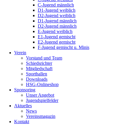
C-Jugend männlich
D1-Jugend weiblich
D2-Jugend weiblich
D1-Jugend männlich
D2-Jugend männlich
E-Jugend weiblich
E1-Jugend gemischt
E2-Jugend gemischt
F-Jugend gemischt u. Minis
Verein
Vorstand und Team
Schiedsrichter
Mitgliedschaft
Sporthallen
Downloads
HSG-Onlineshop
Sponsoring
Unser Angebot
Jugendspielfelder
Aktuelles
News
Vereinsmagazin
Kontakt