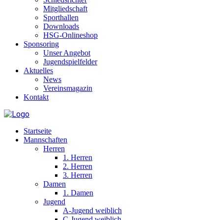
Mitgliedschaft
Sporthallen
Downloads
HSG-Onlineshop
Sponsoring
Unser Angebot
Jugendspielfelder
Aktuelles
News
Vereinsmagazin
Kontakt
Startseite
Mannschaften
Herren
1. Herren
2. Herren
3. Herren
Damen
1. Damen
Jugend
A-Jugend weiblich
C-Jugend weiblich