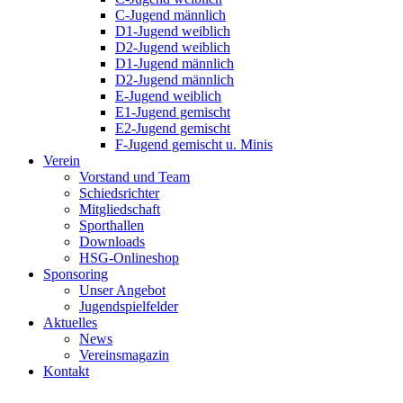
C-Jugend männlich
D1-Jugend weiblich
D2-Jugend weiblich
D1-Jugend männlich
D2-Jugend männlich
E-Jugend weiblich
E1-Jugend gemischt
E2-Jugend gemischt
F-Jugend gemischt u. Minis
Verein
Vorstand und Team
Schiedsrichter
Mitgliedschaft
Sporthallen
Downloads
HSG-Onlineshop
Sponsoring
Unser Angebot
Jugendspielfelder
Aktuelles
News
Vereinsmagazin
Kontakt