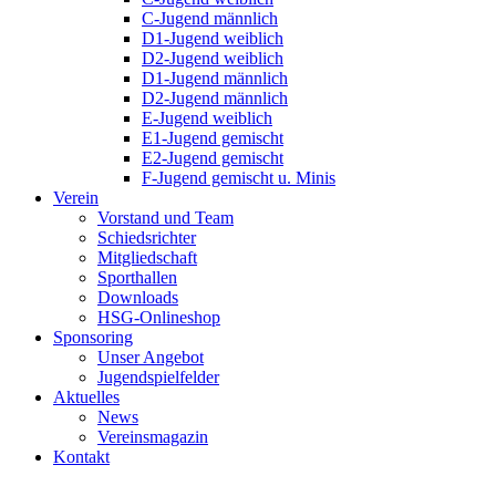
C-Jugend männlich
D1-Jugend weiblich
D2-Jugend weiblich
D1-Jugend männlich
D2-Jugend männlich
E-Jugend weiblich
E1-Jugend gemischt
E2-Jugend gemischt
F-Jugend gemischt u. Minis
Verein
Vorstand und Team
Schiedsrichter
Mitgliedschaft
Sporthallen
Downloads
HSG-Onlineshop
Sponsoring
Unser Angebot
Jugendspielfelder
Aktuelles
News
Vereinsmagazin
Kontakt