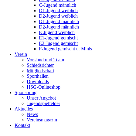
C-Jugend männlich
D1-Jugend weiblich
D2-Jugend weiblich
D1-Jugend männlich
D2-Jugend männlich
E-Jugend weiblich
E1-Jugend gemischt
E2-Jugend gemischt
F-Jugend gemischt u. Minis
Verein
Vorstand und Team
Schiedsrichter
Mitgliedschaft
Sporthallen
Downloads
HSG-Onlineshop
Sponsoring
Unser Angebot
Jugendspielfelder
Aktuelles
News
Vereinsmagazin
Kontakt