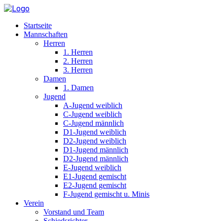
Startseite
Mannschaften
Herren
1. Herren
2. Herren
3. Herren
Damen
1. Damen
Jugend
A-Jugend weiblich
C-Jugend weiblich
C-Jugend männlich
D1-Jugend weiblich
D2-Jugend weiblich
D1-Jugend männlich
D2-Jugend männlich
E-Jugend weiblich
E1-Jugend gemischt
E2-Jugend gemischt
F-Jugend gemischt u. Minis
Verein
Vorstand und Team
Schiedsrichter