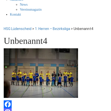
News
Vereinsmagazin
Kontakt
HSG Lüdenscheid
>
1. Herren – Bezirksliga
>
Unbenannt4
Unbenannt4