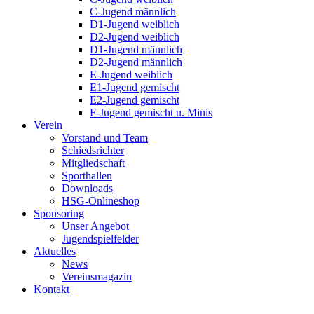
C-Jugend männlich
D1-Jugend weiblich
D2-Jugend weiblich
D1-Jugend männlich
D2-Jugend männlich
E-Jugend weiblich
E1-Jugend gemischt
E2-Jugend gemischt
F-Jugend gemischt u. Minis
Verein
Vorstand und Team
Schiedsrichter
Mitgliedschaft
Sporthallen
Downloads
HSG-Onlineshop
Sponsoring
Unser Angebot
Jugendspielfelder
Aktuelles
News
Vereinsmagazin
Kontakt