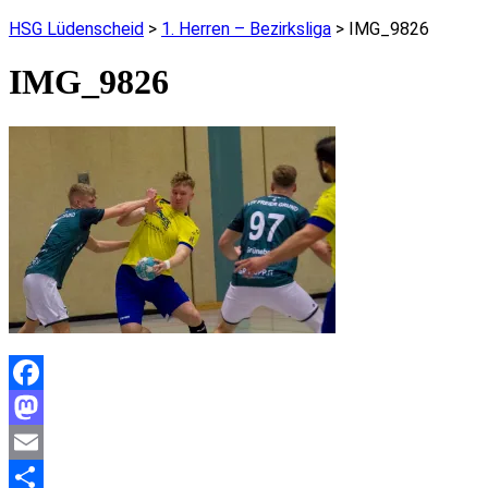
HSG Lüdenscheid
>
1. Herren – Bezirksliga
>
IMG_9826
IMG_9826
Facebook
Mastodon
Email