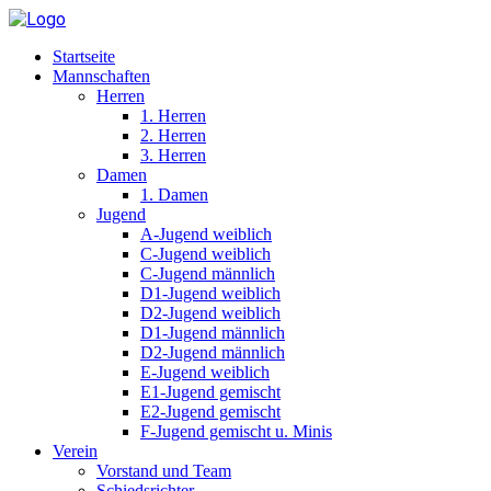
Startseite
Mannschaften
Herren
1. Herren
2. Herren
3. Herren
Damen
1. Damen
Jugend
A-Jugend weiblich
C-Jugend weiblich
C-Jugend männlich
D1-Jugend weiblich
D2-Jugend weiblich
D1-Jugend männlich
D2-Jugend männlich
E-Jugend weiblich
E1-Jugend gemischt
E2-Jugend gemischt
F-Jugend gemischt u. Minis
Verein
Vorstand und Team
Schiedsrichter