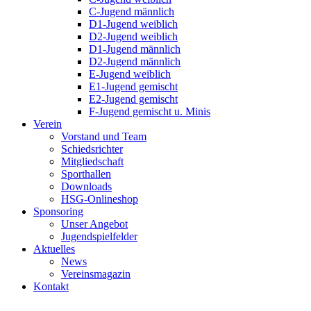
C-Jugend männlich
D1-Jugend weiblich
D2-Jugend weiblich
D1-Jugend männlich
D2-Jugend männlich
E-Jugend weiblich
E1-Jugend gemischt
E2-Jugend gemischt
F-Jugend gemischt u. Minis
Verein
Vorstand und Team
Schiedsrichter
Mitgliedschaft
Sporthallen
Downloads
HSG-Onlineshop
Sponsoring
Unser Angebot
Jugendspielfelder
Aktuelles
News
Vereinsmagazin
Kontakt