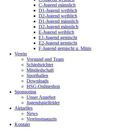
C-Jugend männlich
D1-Jugend weiblich
D2-Jugend weiblich
D1-Jugend männlich
D2-Jugend männlich
E-Jugend weiblich
E1-Jugend gemischt
E2-Jugend gemischt
F-Jugend gemischt u. Minis
Verein
Vorstand und Team
Schiedsrichter
Mitgliedschaft
Sporthallen
Downloads
HSG-Onlineshop
Sponsoring
Unser Angebot
Jugendspielfelder
Aktuelles
News
Vereinsmagazin
Kontakt