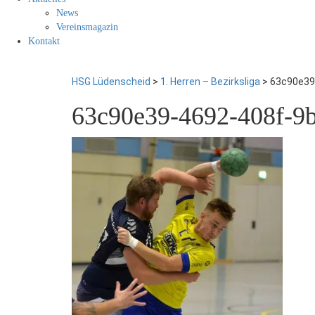
News
Vereinsmagazin
Kontakt
HSG Lüdenscheid
>
1. Herren – Bezirksliga
>
63c90e39
63c90e39-4692-408f-9