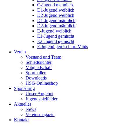
C-Jugend männlich
D1-Jugend weiblich
D2-Jugend weiblich
D1-Jugend männlich
D2-Jugend männlich
E-Jugend weiblich
E1-Jugend gemischt
E2-Jugend gemischt
F-Jugend gemischt u. Minis
Verein
Vorstand und Team
Schiedsrichter
Mitgliedschaft
Sporthallen
Downloads
HSG-Onlineshop
Sponsoring
Unser Angebot
Jugendspielfelder
Aktuelles
News
Vereinsmagazin
Kontakt