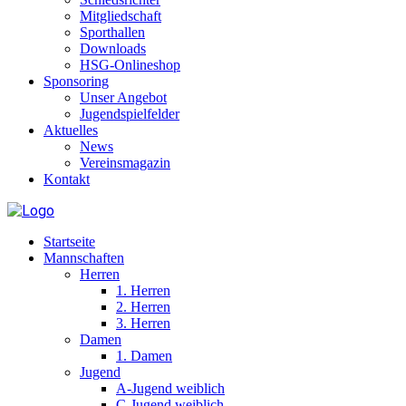
Mitgliedschaft
Sporthallen
Downloads
HSG-Onlineshop
Sponsoring
Unser Angebot
Jugendspielfelder
Aktuelles
News
Vereinsmagazin
Kontakt
Startseite
Mannschaften
Herren
1. Herren
2. Herren
3. Herren
Damen
1. Damen
Jugend
A-Jugend weiblich
C-Jugend weiblich