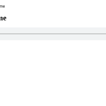
hme
me