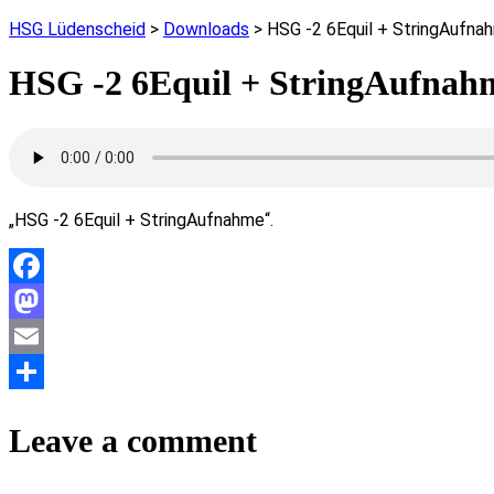
HSG Lüdenscheid
>
Downloads
>
HSG -2 6Equil + StringAufna
HSG -2 6Equil + StringAufnah
„HSG -2 6Equil + StringAufnahme“.
Facebook
Mastodon
Email
Teilen
Leave a comment