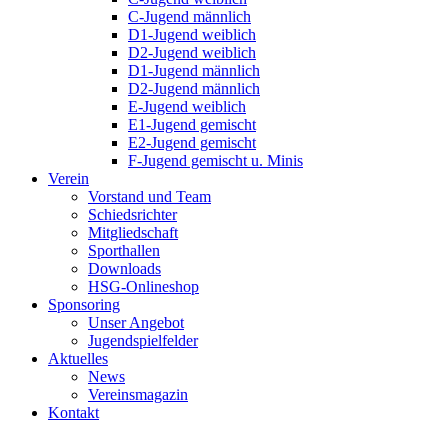
C-Jugend männlich
D1-Jugend weiblich
D2-Jugend weiblich
D1-Jugend männlich
D2-Jugend männlich
E-Jugend weiblich
E1-Jugend gemischt
E2-Jugend gemischt
F-Jugend gemischt u. Minis
Verein
Vorstand und Team
Schiedsrichter
Mitgliedschaft
Sporthallen
Downloads
HSG-Onlineshop
Sponsoring
Unser Angebot
Jugendspielfelder
Aktuelles
News
Vereinsmagazin
Kontakt