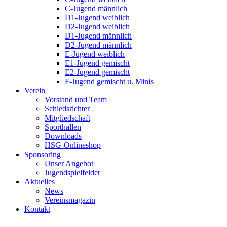
C-Jugend männlich
D1-Jugend weiblich
D2-Jugend weiblich
D1-Jugend männlich
D2-Jugend männlich
E-Jugend weiblich
E1-Jugend gemischt
E2-Jugend gemischt
F-Jugend gemischt u. Minis
Verein
Vorstand und Team
Schiedsrichter
Mitgliedschaft
Sporthallen
Downloads
HSG-Onlineshop
Sponsoring
Unser Angebot
Jugendspielfelder
Aktuelles
News
Vereinsmagazin
Kontakt