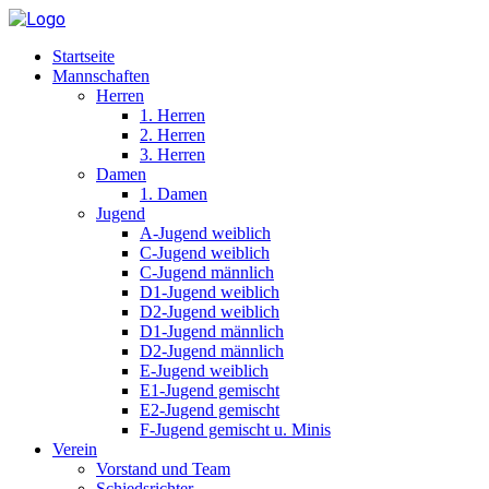
Startseite
Mannschaften
Herren
1. Herren
2. Herren
3. Herren
Damen
1. Damen
Jugend
A-Jugend weiblich
C-Jugend weiblich
C-Jugend männlich
D1-Jugend weiblich
D2-Jugend weiblich
D1-Jugend männlich
D2-Jugend männlich
E-Jugend weiblich
E1-Jugend gemischt
E2-Jugend gemischt
F-Jugend gemischt u. Minis
Verein
Vorstand und Team
Schiedsrichter