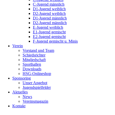
C-Jugend männlich
D1-Jugend weiblich
D2-Jugend weiblich
D1-Jugend männlich
D2-Jugend männlich
E-Jugend weiblich
E1-Jugend gemischt
E2-Jugend gemischt
F-Jugend gemischt u. Minis
Verein
Vorstand und Team
Schiedsrichter
Mitgliedschaft
Sporthallen
Downloads
HSG-Onlineshop
Sponsoring
Unser Angebot
Jugendspielfelder
Aktuelles
News
Vereinsmagazin
Kontakt