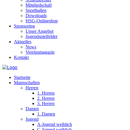
Mitgliedschaft
Sporthallen
Downloads
HSG-Onlineshop
Sponsoring
Unser Angebot
Jugendspielfelder
Aktuelles
News
Vereinsmagazin
Kontakt
Startseite
Mannschaften
Herren
1. Herren
2. Herren
3. Herren
Damen
1. Damen
Jugend
A-Jugend weiblich
C-Jugend weiblich