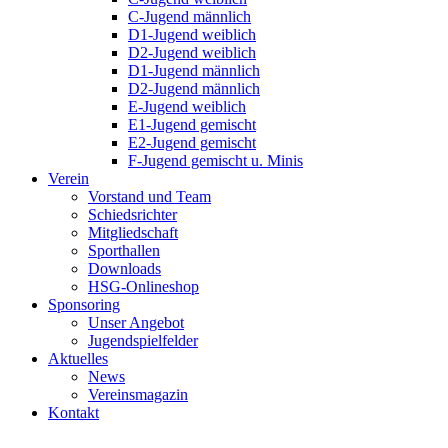
C-Jugend männlich
D1-Jugend weiblich
D2-Jugend weiblich
D1-Jugend männlich
D2-Jugend männlich
E-Jugend weiblich
E1-Jugend gemischt
E2-Jugend gemischt
F-Jugend gemischt u. Minis
Verein
Vorstand und Team
Schiedsrichter
Mitgliedschaft
Sporthallen
Downloads
HSG-Onlineshop
Sponsoring
Unser Angebot
Jugendspielfelder
Aktuelles
News
Vereinsmagazin
Kontakt