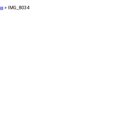
na
>
IMG_8034