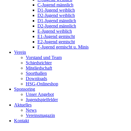
C-Jugend männlich
D1-Jugend weiblich
D2-Jugend weiblich
D1-Jugend männlich
D2-Jugend männlich
E-Jugend weiblich
E1-Jugend gemischt
E2-Jugend gemischt
F-Jugend gemischt u. Minis
Verein
Vorstand und Team
Schiedsrichter
Mitgliedschaft
Sporthallen
Downloads
HSG-Onlineshop
Sponsoring
Unser Angebot
Jugendspielfelder
Aktuelles
News
Vereinsmagazin
Kontakt