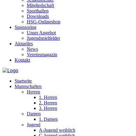
Mitgliedschaft
Sporthallen
Downloads
HSG-Onlineshop
Sponsoring
Unser Angebot
Jugendspielfelder
Aktuelles
News
Vereinsmagazin
Kontakt
Startseite
Mannschaften
Herren
1. Herren
2. Herren
3. Herren
Damen
1. Damen
Jugend
A-Jugend weiblich
C-Jugend weiblich