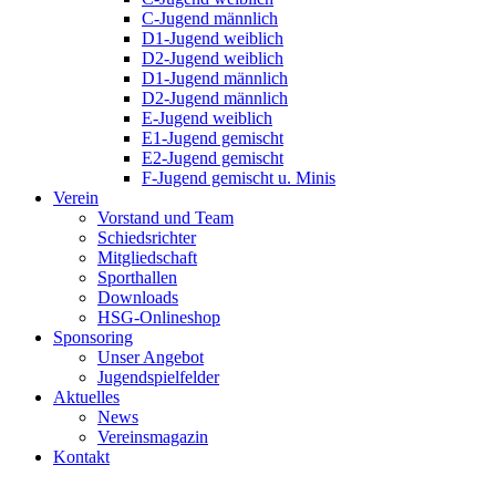
C-Jugend männlich
D1-Jugend weiblich
D2-Jugend weiblich
D1-Jugend männlich
D2-Jugend männlich
E-Jugend weiblich
E1-Jugend gemischt
E2-Jugend gemischt
F-Jugend gemischt u. Minis
Verein
Vorstand und Team
Schiedsrichter
Mitgliedschaft
Sporthallen
Downloads
HSG-Onlineshop
Sponsoring
Unser Angebot
Jugendspielfelder
Aktuelles
News
Vereinsmagazin
Kontakt