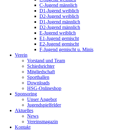
C-Jugend männlich
D1-Jugend weiblich
D2-Jugend weiblich
D1-Jugend männlich
D2-Jugend männlich
E-Jugend weiblich
E1-Jugend gemischt
E2-Jugend gemischt
F-Jugend gemischt u. Minis
Verein
Vorstand und Team
Schiedsrichter
Mitgliedschaft
Sporthallen
Downloads
HSG-Onlineshop
Sponsoring
Unser Angebot
Jugendspielfelder
Aktuelles
News
Vereinsmagazin
Kontakt