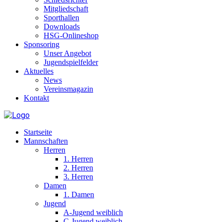
Mitgliedschaft
Sporthallen
Downloads
HSG-Onlineshop
Sponsoring
Unser Angebot
Jugendspielfelder
Aktuelles
News
Vereinsmagazin
Kontakt
Startseite
Mannschaften
Herren
1. Herren
2. Herren
3. Herren
Damen
1. Damen
Jugend
A-Jugend weiblich
C-Jugend weiblich