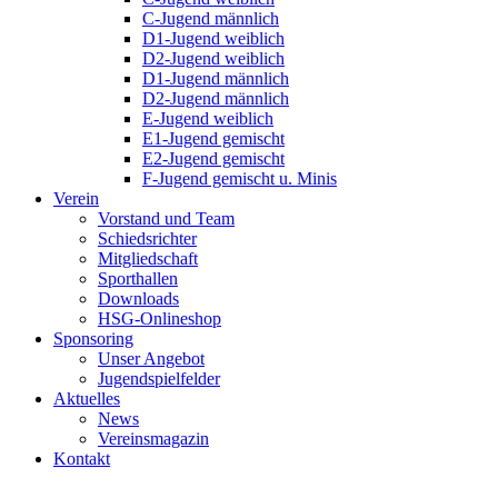
C-Jugend männlich
D1-Jugend weiblich
D2-Jugend weiblich
D1-Jugend männlich
D2-Jugend männlich
E-Jugend weiblich
E1-Jugend gemischt
E2-Jugend gemischt
F-Jugend gemischt u. Minis
Verein
Vorstand und Team
Schiedsrichter
Mitgliedschaft
Sporthallen
Downloads
HSG-Onlineshop
Sponsoring
Unser Angebot
Jugendspielfelder
Aktuelles
News
Vereinsmagazin
Kontakt