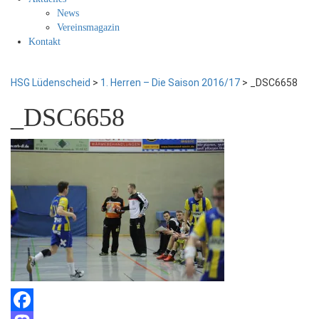
News
Vereinsmagazin
Kontakt
HSG Lüdenscheid
>
1. Herren – Die Saison 2016/17
>
_DSC6658
_DSC6658