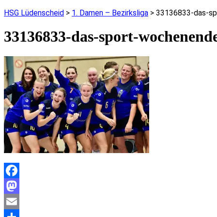
HSG Lüdenscheid
>
1. Damen – Bezirksliga
>
33136833-das-sp
33136833-das-sport-wochenende
Facebook
Mastodon
Email