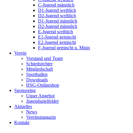
C-Jugend männlich
D1-Jugend weiblich
D2-Jugend weiblich
D1-Jugend männlich
D2-Jugend männlich
E-Jugend weiblich
E1-Jugend gemischt
E2-Jugend gemischt
F-Jugend gemischt u. Minis
Verein
Vorstand und Team
Schiedsrichter
Mitgliedschaft
Sporthallen
Downloads
HSG-Onlineshop
Sponsoring
Unser Angebot
Jugendspielfelder
Aktuelles
News
Vereinsmagazin
Kontakt