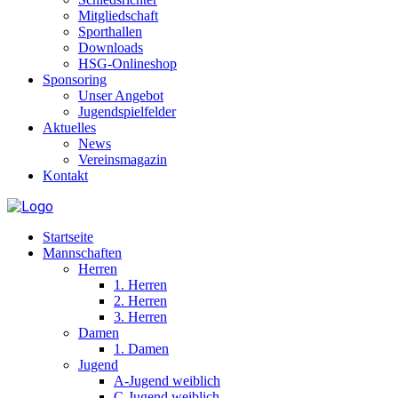
Mitgliedschaft
Sporthallen
Downloads
HSG-Onlineshop
Sponsoring
Unser Angebot
Jugendspielfelder
Aktuelles
News
Vereinsmagazin
Kontakt
Startseite
Mannschaften
Herren
1. Herren
2. Herren
3. Herren
Damen
1. Damen
Jugend
A-Jugend weiblich
C-Jugend weiblich