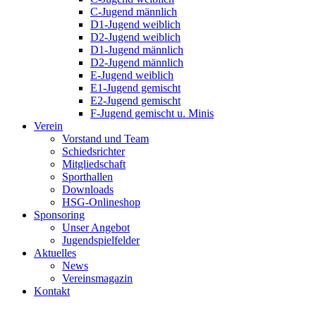
C-Jugend männlich
D1-Jugend weiblich
D2-Jugend weiblich
D1-Jugend männlich
D2-Jugend männlich
E-Jugend weiblich
E1-Jugend gemischt
E2-Jugend gemischt
F-Jugend gemischt u. Minis
Verein
Vorstand und Team
Schiedsrichter
Mitgliedschaft
Sporthallen
Downloads
HSG-Onlineshop
Sponsoring
Unser Angebot
Jugendspielfelder
Aktuelles
News
Vereinsmagazin
Kontakt