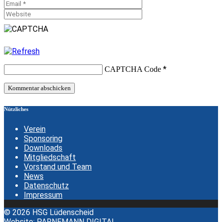
*
CAPTCHA Code
Nützliches
Verein
Sponsoring
Downloads
Mitgliedschaft
Vorstand und Team
News
Datenschutz
Impressum
© 2026 HSG Lüdenscheid
Website:
PARNEMANN DIGITAL