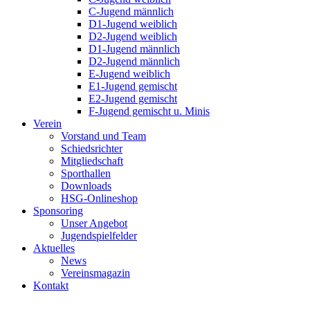
C-Jugend männlich
D1-Jugend weiblich
D2-Jugend weiblich
D1-Jugend männlich
D2-Jugend männlich
E-Jugend weiblich
E1-Jugend gemischt
E2-Jugend gemischt
F-Jugend gemischt u. Minis
Verein
Vorstand und Team
Schiedsrichter
Mitgliedschaft
Sporthallen
Downloads
HSG-Onlineshop
Sponsoring
Unser Angebot
Jugendspielfelder
Aktuelles
News
Vereinsmagazin
Kontakt