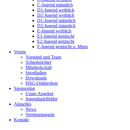
C-Jugend männlich
D1-Jugend weiblich
D2-Jugend weiblich
D1-Jugend männlich
D2-Jugend männlich
E-Jugend weiblich
E1-Jugend gemischt
E2-Jugend gemischt
F-Jugend gemischt u. Minis
Verein
Vorstand und Team
Schiedsrichter
Mitgliedschaft
Sporthallen
Downloads
HSG-Onlineshop
Sponsoring
Unser Angebot
Jugendspielfelder
Aktuelles
News
Vereinsmagazin
Kontakt