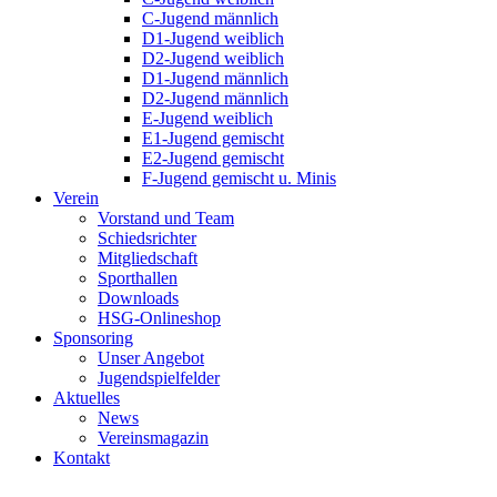
C-Jugend männlich
D1-Jugend weiblich
D2-Jugend weiblich
D1-Jugend männlich
D2-Jugend männlich
E-Jugend weiblich
E1-Jugend gemischt
E2-Jugend gemischt
F-Jugend gemischt u. Minis
Verein
Vorstand und Team
Schiedsrichter
Mitgliedschaft
Sporthallen
Downloads
HSG-Onlineshop
Sponsoring
Unser Angebot
Jugendspielfelder
Aktuelles
News
Vereinsmagazin
Kontakt