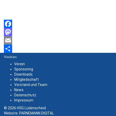
Facebook
Mastodon
Email
Teilen
Nützliches
Verein
Sponsoring
Downloads
Mitgliedschaft
Vorstand und Team
News
Datenschutz
Impressum
© 2026 HSG Lüdenscheid
Website:
PARNEMANN DIGITAL