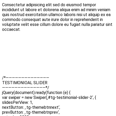
Consectetur adipisicing elit sed do eiusmod tempor
incididunt ut labore et dolorena aliqua enim ad minim veniam
quis nostrud exercitation ullamco laboris nisi ut aliquip ex ea
commodo consequat aute irure dolor in reprehenderit in
voluptate velit esse cillum dolore eu fugiat nulla pariatur sint
occaecat.
/*——————————————
TESTIMONIOAL SLIDER
——————————————*/
jQuery(document).ready(function (e) {
var swiper = new Swiper(‚#tg-testimonial-slider-2‘, {
slidesPerView: 1,
nextButton: ‚.tg-themebtnnext‘,
prevButton: ‚.tg-themebtnprev‘,