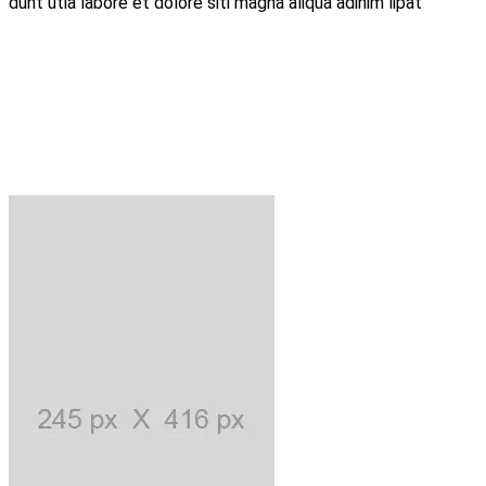
dunt utia labore et dolore siti magna aliqua adinim lipat