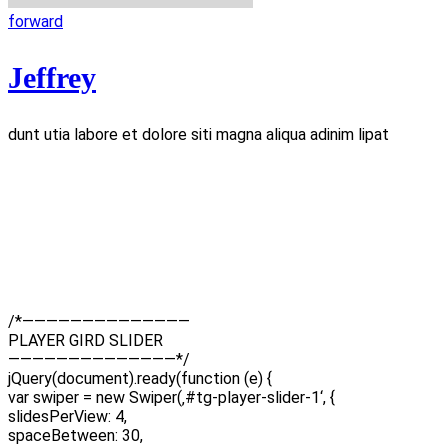
forward
Jeffrey
dunt utia labore et dolore siti magna aliqua adinim lipat
/*——————————————
PLAYER GIRD SLIDER
——————————————*/
jQuery(document).ready(function (e) {
var swiper = new Swiper(‚#tg-player-slider-1‘, {
slidesPerView: 4,
spaceBetween: 30,