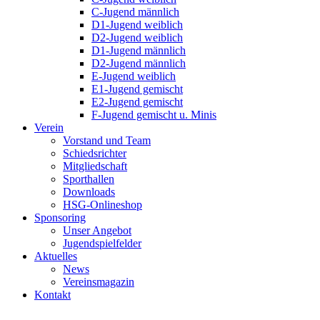
C-Jugend männlich
D1-Jugend weiblich
D2-Jugend weiblich
D1-Jugend männlich
D2-Jugend männlich
E-Jugend weiblich
E1-Jugend gemischt
E2-Jugend gemischt
F-Jugend gemischt u. Minis
Verein
Vorstand und Team
Schiedsrichter
Mitgliedschaft
Sporthallen
Downloads
HSG-Onlineshop
Sponsoring
Unser Angebot
Jugendspielfelder
Aktuelles
News
Vereinsmagazin
Kontakt