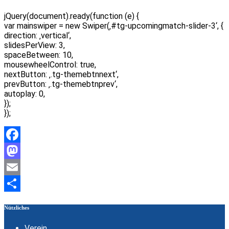
jQuery(document).ready(function (e) {
var mainswiper = new Swiper(‚#tg-upcomingmatch-slider-3‘, {
direction: ‚vertical‘,
slidesPerView: 3,
spaceBetween: 10,
mousewheelControl: true,
nextButton: ‚.tg-themebtnnext‘,
prevButton: ‚.tg-themebtnprev‘,
autoplay: 0,
});
});
Facebook
Mastodon
Email
Teilen
Nützliches
Verein