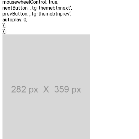
mousewheelControl: true,
nextButton: ‚.tg-themebtnnext‘,
prevButton: ‚.tg-themebtnprev‘,
autoplay: 0,
});
});