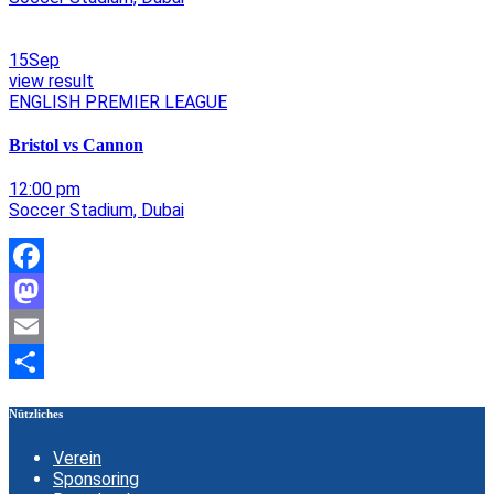
15Sep
view result
ENGLISH PREMIER LEAGUE
Bristol vs Cannon
12:00 pm
Soccer Stadium, Dubai
Facebook
Mastodon
Email
Teilen
Nützliches
Verein
Sponsoring