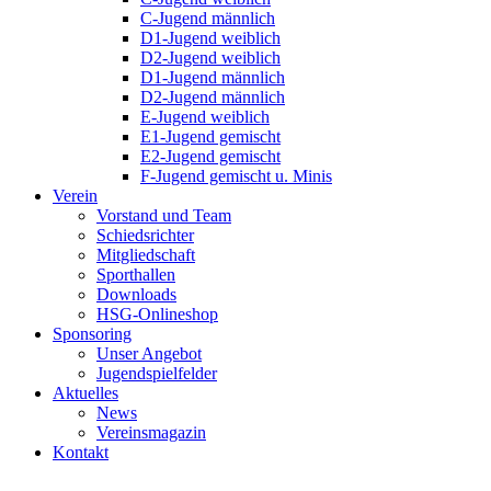
C-Jugend männlich
D1-Jugend weiblich
D2-Jugend weiblich
D1-Jugend männlich
D2-Jugend männlich
E-Jugend weiblich
E1-Jugend gemischt
E2-Jugend gemischt
F-Jugend gemischt u. Minis
Verein
Vorstand und Team
Schiedsrichter
Mitgliedschaft
Sporthallen
Downloads
HSG-Onlineshop
Sponsoring
Unser Angebot
Jugendspielfelder
Aktuelles
News
Vereinsmagazin
Kontakt