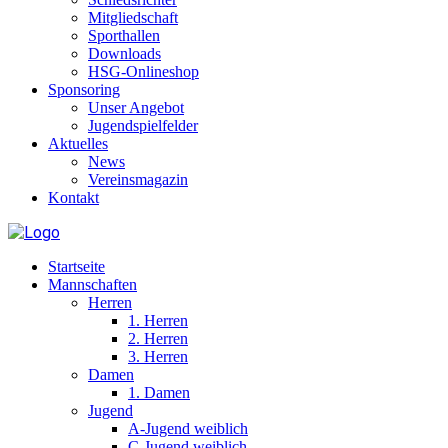
Mitgliedschaft
Sporthallen
Downloads
HSG-Onlineshop
Sponsoring
Unser Angebot
Jugendspielfelder
Aktuelles
News
Vereinsmagazin
Kontakt
Startseite
Mannschaften
Herren
1. Herren
2. Herren
3. Herren
Damen
1. Damen
Jugend
A-Jugend weiblich
C-Jugend weiblich