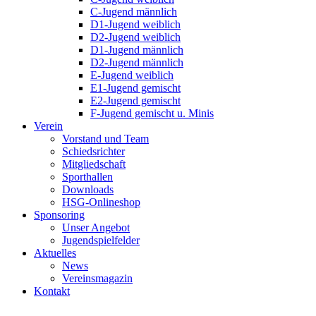
C-Jugend männlich
D1-Jugend weiblich
D2-Jugend weiblich
D1-Jugend männlich
D2-Jugend männlich
E-Jugend weiblich
E1-Jugend gemischt
E2-Jugend gemischt
F-Jugend gemischt u. Minis
Verein
Vorstand und Team
Schiedsrichter
Mitgliedschaft
Sporthallen
Downloads
HSG-Onlineshop
Sponsoring
Unser Angebot
Jugendspielfelder
Aktuelles
News
Vereinsmagazin
Kontakt