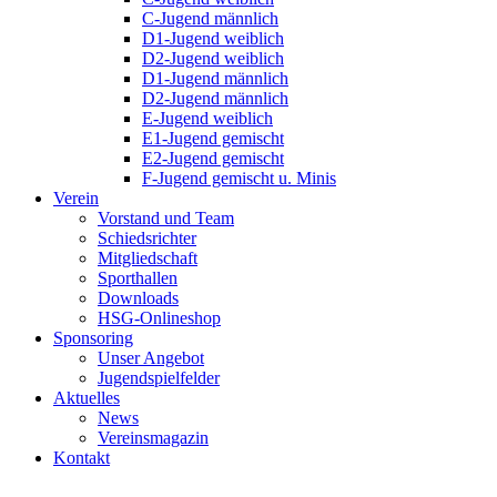
C-Jugend männlich
D1-Jugend weiblich
D2-Jugend weiblich
D1-Jugend männlich
D2-Jugend männlich
E-Jugend weiblich
E1-Jugend gemischt
E2-Jugend gemischt
F-Jugend gemischt u. Minis
Verein
Vorstand und Team
Schiedsrichter
Mitgliedschaft
Sporthallen
Downloads
HSG-Onlineshop
Sponsoring
Unser Angebot
Jugendspielfelder
Aktuelles
News
Vereinsmagazin
Kontakt