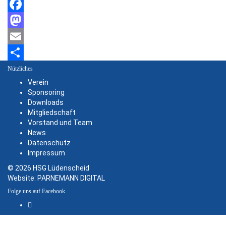
Facebook
Mastodon
Email
Teilen
Nützliches
Verein
Sponsoring
Downloads
Mitgliedschaft
Vorstand und Team
News
Datenschutz
Impressum
© 2026 HSG Lüdenscheid
Website:
PARNEMANN DIGITAL
Folge uns auf Facebook