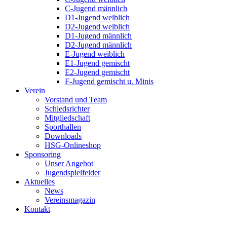
C-Jugend männlich
D1-Jugend weiblich
D2-Jugend weiblich
D1-Jugend männlich
D2-Jugend männlich
E-Jugend weiblich
E1-Jugend gemischt
E2-Jugend gemischt
F-Jugend gemischt u. Minis
Verein
Vorstand und Team
Schiedsrichter
Mitgliedschaft
Sporthallen
Downloads
HSG-Onlineshop
Sponsoring
Unser Angebot
Jugendspielfelder
Aktuelles
News
Vereinsmagazin
Kontakt