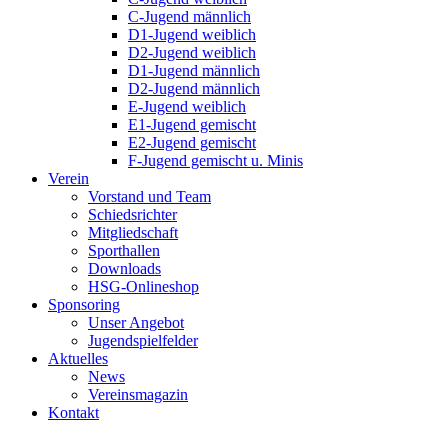
C-Jugend männlich
D1-Jugend weiblich
D2-Jugend weiblich
D1-Jugend männlich
D2-Jugend männlich
E-Jugend weiblich
E1-Jugend gemischt
E2-Jugend gemischt
F-Jugend gemischt u. Minis
Verein
Vorstand und Team
Schiedsrichter
Mitgliedschaft
Sporthallen
Downloads
HSG-Onlineshop
Sponsoring
Unser Angebot
Jugendspielfelder
Aktuelles
News
Vereinsmagazin
Kontakt